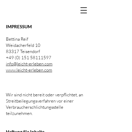
IMPRESSUM
Bettina Reif
Weidacherfeld 10
83317 Teisendorf
+49 (0) 151 58111597
info@leicht-erleben.com
www.
leicht-erleben.com
Wir sind nicht bereit oder verpflichtet, an
Streitbeilegungsverfahren vor einer
Verbraucherschlichtungsstelle
teilzunehmen.
Haftung für Inhalte