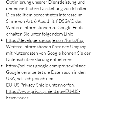
Optimierung unserer Dienstleistung und
der einheitlichen Darstellung von Inhalten.
Dies stellt ein berechtigtes Interesse im
Sinne von Art. 6 Abs. 1 lit. f DSGVO dar.
Weitere Informationen zu Google Fonts
erhalten Sie unter folgendem Link:
https://developers.google.com/fonts/faq
Weitere Informationen über den Umgang
mit Nutzerdaten von Google können Sie der
Datenschutzerklärung entnehmen:
https://policies.google.com/privacy?hl=de
.
Google verarbeitet die Daten auch in den
USA, hat sich jedoch dem
EU-US Privacy-Shield unterworfen.
https://www.privacyshield.gov/EU-US-
Framework
Server-Log Files
Diese Webseite und der damit verbundene
Provider erhebt im Zuge der
Webseitennutzung automatisch
Informationen im Rahmen sogenannter